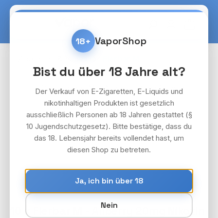
Zum Hauptinhalt springen
Warenko
VaporShop
18+
E-Zigaretten & Vapes
Flerbar M
Bist du über 18 Jahre alt?
Bildergalerie überspringen
Der Verkauf von E-Zigaretten, E-Liquids und
nikotinhaltigen Produkten ist gesetzlich
ausschließlich Personen ab 18 Jahren gestattet (§
10 Jugendschutzgesetz). Bitte bestätige, dass du
das 18. Lebensjahr bereits vollendet hast, um
diesen Shop zu betreten.
Ja, ich bin über 18
Nein
10 x Flerbar M - Allberry 20mg Nikotin