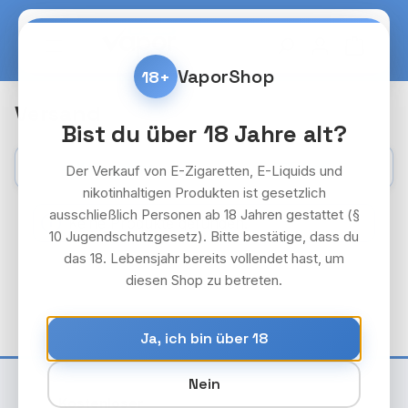
Zum Hauptinhalt springen
Warenko
VaporShop
18+
Versand
Bist du über 18 Jahre alt?
Kategorien
Filter
Der Verkauf von E-Zigaretten, E-Liquids und
nikotinhaltigen Produkten ist gesetzlich
ausschließlich Personen ab 18 Jahren gestattet (§
Keine Produkte gefunden.
10 Jugendschutzgesetz). Bitte bestätige, dass du
das 18. Lebensjahr bereits vollendet hast, um
diesen Shop zu betreten.
Ja, ich bin über 18
Nein
Kostenloser