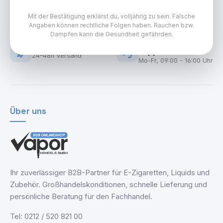
Sichere Bezahlung
Versand
PayPal & Rechnung
Kostenlose Lieferung für
Mit der Bestätigung erklärst du, volljährig zu sein. Falsche
Händler
Angaben können rechtliche Folgen haben. Rauchen bzw.
Dampfen kann die Gesundheit gefährden.
Persönlicher B2B-
Schnelle Lieferung
Support
24–48h Versand
Mo-Fr, 09:00 - 16:00 Uhr
Über uns
Ihr zuverlässiger B2B-Partner für E-Zigaretten, Liquids und
Zubehör. Großhandelskonditionen, schnelle Lieferung und
persönliche Beratung für den Fachhandel.
Tel: 0212 / 520 821 00