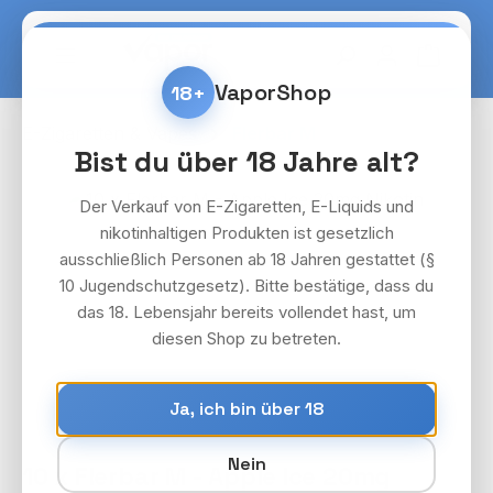
Zum Hauptinhalt springen
Warenko
VaporShop
18+
E-Zigaretten & Vapes
Flerbar M
Bist du über 18 Jahre alt?
Bildergalerie überspringen
Der Verkauf von E-Zigaretten, E-Liquids und
nikotinhaltigen Produkten ist gesetzlich
ausschließlich Personen ab 18 Jahren gestattet (§
10 Jugendschutzgesetz). Bitte bestätige, dass du
das 18. Lebensjahr bereits vollendet hast, um
diesen Shop zu betreten.
Ja, ich bin über 18
Nein
10 x Flerbar M - Apple Ice 20mg