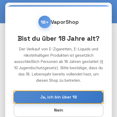
Zum Hauptinhalt springen
Warenko
VaporShop
18+
E-Zigaretten & Vapes
Flerbar M
Bist du über 18 Jahre alt?
Bildergalerie überspringen
Der Verkauf von E-Zigaretten, E-Liquids und
nikotinhaltigen Produkten ist gesetzlich
ausschließlich Personen ab 18 Jahren gestattet (§
10 Jugendschutzgesetz). Bitte bestätige, dass du
das 18. Lebensjahr bereits vollendet hast, um
diesen Shop zu betreten.
Ja, ich bin über 18
Nein
10 x Flerbar M - Pink Lemonade 20mg