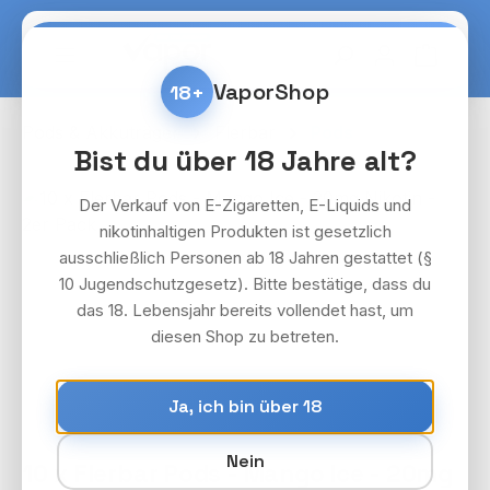
Zum Hauptinhalt springen
Warenko
VaporShop
18+
Pods & Akkuträger
Flerbar
Pods
Bist du über 18 Jahre alt?
Bildergalerie überspringen
Der Verkauf von E-Zigaretten, E-Liquids und
nikotinhaltigen Produkten ist gesetzlich
ausschließlich Personen ab 18 Jahren gestattet (§
10 Jugendschutzgesetz). Bitte bestätige, dass du
das 18. Lebensjahr bereits vollendet hast, um
diesen Shop zu betreten.
Ja, ich bin über 18
Nein
10 x Flerbar Pods - Mango Ice - 20mg