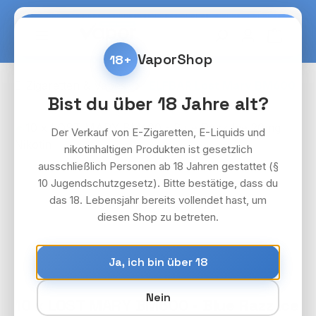
Zum Hauptinhalt springen
Warenko
VaporShop
18+
E-Zigaretten & Vapes
ELFBAR Lost Mary BM600
Bist du über 18 Jahre alt?
Bildergalerie überspringen
Der Verkauf von E-Zigaretten, E-Liquids und
nikotinhaltigen Produkten ist gesetzlich
ausschließlich Personen ab 18 Jahren gestattet (§
10 Jugendschutzgesetz). Bitte bestätige, dass du
das 18. Lebensjahr bereits vollendet hast, um
diesen Shop zu betreten.
Ja, ich bin über 18
Nein
10 x LOST MARY BM600 - Blue Razz Ice