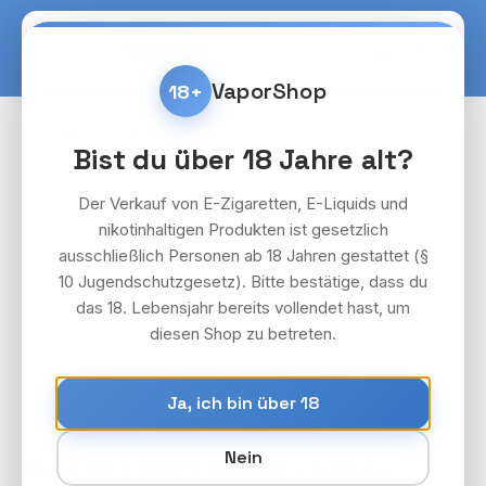
Zum Hauptinhalt springen
Warenko
VaporShop
18+
E-Zigaretten & Vapes
ELFBAR Lost Mary BM600
Bist du über 18 Jahre alt?
Bildergalerie überspringen
Der Verkauf von E-Zigaretten, E-Liquids und
nikotinhaltigen Produkten ist gesetzlich
ausschließlich Personen ab 18 Jahren gestattet (§
10 Jugendschutzgesetz). Bitte bestätige, dass du
das 18. Lebensjahr bereits vollendet hast, um
diesen Shop zu betreten.
Ja, ich bin über 18
Nein
10 x LOST MARY BM600 - Cotton