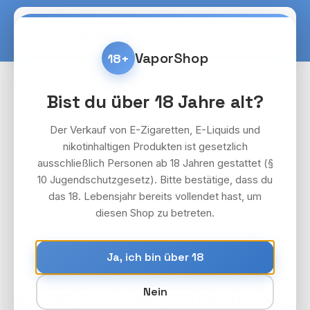
Zum Hauptinhalt springen
Warenko
VaporShop
18+
E-Zigaretten & Vapes
Crystal Bar
Bist du über 18 Jahre alt?
Bildergalerie überspringen
Der Verkauf von E-Zigaretten, E-Liquids und
nikotinhaltigen Produkten ist gesetzlich
ausschließlich Personen ab 18 Jahren gestattet (§
10 Jugendschutzgesetz). Bitte bestätige, dass du
das 18. Lebensjahr bereits vollendet hast, um
diesen Shop zu betreten.
Ja, ich bin über 18
Nein
10 x SKE Crystal Bar 600 Menthol 2%