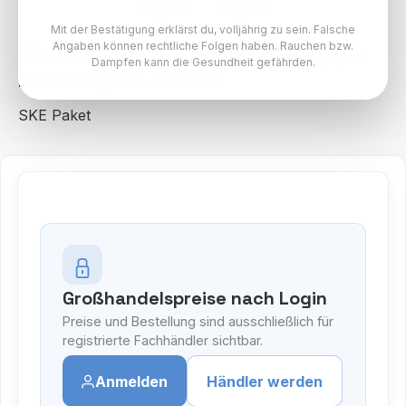
Mit der Bestätigung erklärst du, volljährig zu sein. Falsche
Angaben können rechtliche Folgen haben. Rauchen bzw.
10 x SKE Crystal Bar 600 Sour Apple
Dampfen kann die Gesundheit gefährden.
Blueberry 2% Nikotin
SKE Paket
Großhandelspreise nach Login
Preise und Bestellung sind ausschließlich für
registrierte Fachhändler sichtbar.
Anmelden
Händler werden