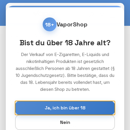
Zum Hauptinhalt springen
Warenko
VaporShop
18+
E-Zigaretten & Vapes
Crystal Bar
Bist du über 18 Jahre alt?
Bildergalerie überspringen
Der Verkauf von E-Zigaretten, E-Liquids und
nikotinhaltigen Produkten ist gesetzlich
ausschließlich Personen ab 18 Jahren gestattet (§
10 Jugendschutzgesetz). Bitte bestätige, dass du
das 18. Lebensjahr bereits vollendet hast, um
diesen Shop zu betreten.
Ja, ich bin über 18
Nein