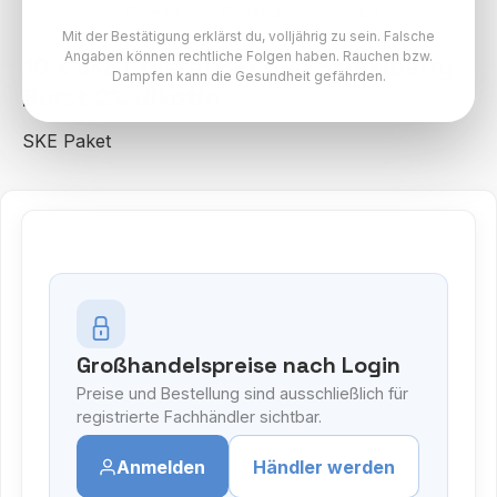
Mit der Bestätigung erklärst du, volljährig zu sein. Falsche
Angaben können rechtliche Folgen haben. Rauchen bzw.
10 x SKE Crystal Bar 600 Strawberry
Dampfen kann die Gesundheit gefährden.
Burst 2% Nikotin
SKE Paket
Großhandelspreise nach Login
Preise und Bestellung sind ausschließlich für
registrierte Fachhändler sichtbar.
Anmelden
Händler werden