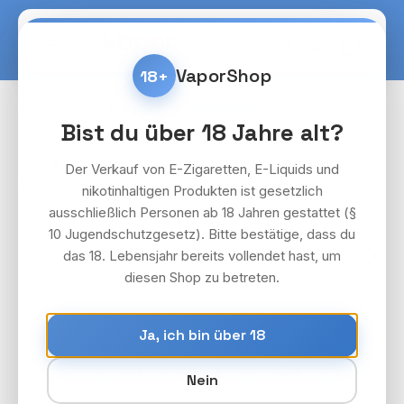
Zum Hauptinhalt springen
Warenko
VaporShop
18+
E-Zigaretten & Vapes
Crystal Bar
Bist du über 18 Jahre alt?
Bildergalerie überspringen
Der Verkauf von E-Zigaretten, E-Liquids und
nikotinhaltigen Produkten ist gesetzlich
ausschließlich Personen ab 18 Jahren gestattet (§
10 Jugendschutzgesetz). Bitte bestätige, dass du
das 18. Lebensjahr bereits vollendet hast, um
diesen Shop zu betreten.
Ja, ich bin über 18
Nein