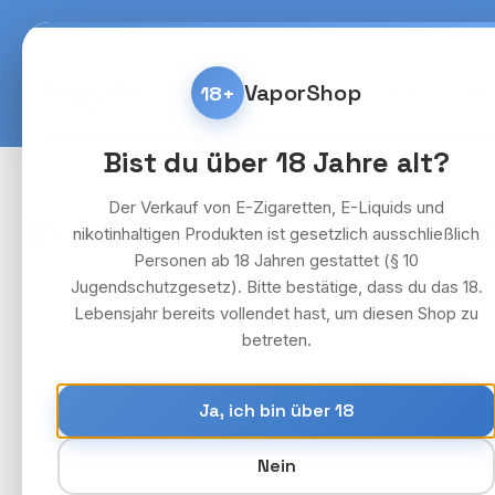
m Hauptinhalt springen
Zur Suche springen
Zur Hauptnavigation springen
Kostenlose Lieferung fü
VaporShop
18+
Home
E-Zigaretten & 
Bist du über 18 Jahre alt?
Liquids
Al Fakher Liquid
Der Verkauf von E-Zigaretten, E-Liquids und
10x Al Fakher Liquid - LUSH I
nikotinhaltigen Produkten ist gesetzlich ausschließlich
Personen ab 18 Jahren gestattet (§ 10
Jugendschutzgesetz). Bitte bestätige, dass du das 18.
Lebensjahr bereits vollendet hast, um diesen Shop zu
Bildergalerie überspringen
betreten.
Ja, ich bin über 18
Nein