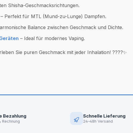
esten Shisha-Geschmacksrichtungen.
– Perfekt für MTL (Mund-zu-Lunge) Dampfen.
 harmonische Balance zwischen Geschmack und Dichte.
-Geräten
– Ideal für modernes Vaping.
leben Sie puren Geschmack mit jeder Inhalation! ????✨
e Bezahlung
Schnelle Lieferung
& Rechnung
24–48h Versand