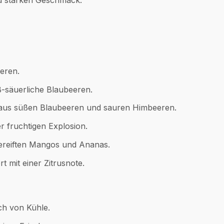
nd starken Geschmack.
eren.
üß-säuerliche Blaubeeren.
 aus süßen Blaubeeren und sauren Himbeeren.
r fruchtigen Explosion.
ereiften Mangos und Ananas.
 mit einer Zitrusnote.
ch von Kühle.