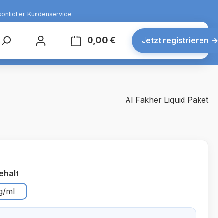
sönlicher Kundenservice
0,00 €
Warenkorb enthält 0 Posit
Jetzt registrieren
→
Al Fakher Liquid Paket
auswählen
ehalt
g/ml