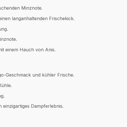
rischenden Minznote.
einen langanhaltenden Frischekick.
ung.
inznote.
it einem Hauch von Anis.
go-Geschmack und kühler Frische.
Kühle.
g.
 einzigartiges Dampferlebnis.