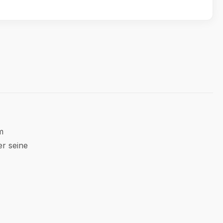
m
er seine