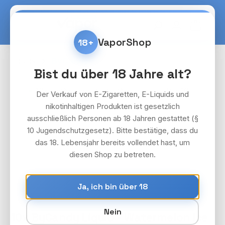
Zum Hauptinhalt springen
Warenko
VaporShop
18+
Liquids
ByCandy
Bist du über 18 Jahre alt?
Bildergalerie überspringen
Der Verkauf von E-Zigaretten, E-Liquids und
nikotinhaltigen Produkten ist gesetzlich
ausschließlich Personen ab 18 Jahren gestattet (§
10 Jugendschutzgesetz). Bitte bestätige, dass du
das 18. Lebensjahr bereits vollendet hast, um
diesen Shop zu betreten.
Ja, ich bin über 18
Nein
10x ByCandy Liquid - Watermelon Ice