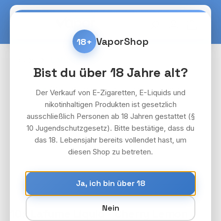
Zum Hauptinhalt springen
Warenko
VaporShop
18+
Liquids
Lafume
Bist du über 18 Jahre alt?
Bildergalerie überspringen
Der Verkauf von E-Zigaretten, E-Liquids und
nikotinhaltigen Produkten ist gesetzlich
ausschließlich Personen ab 18 Jahren gestattet (§
10 Jugendschutzgesetz). Bitte bestätige, dass du
das 18. Lebensjahr bereits vollendet hast, um
diesen Shop zu betreten.
Ja, ich bin über 18
Nein
10x Lafume Liquid - Cherry Lemon