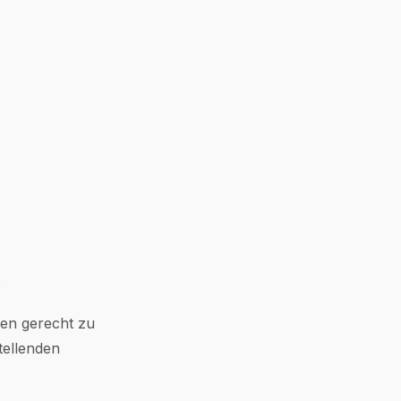
.
sen gerecht zu
tellenden