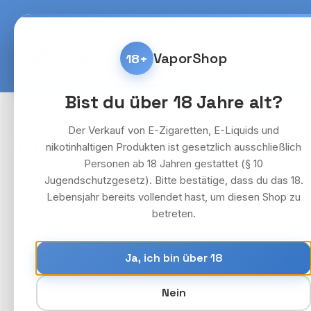
m Hauptinhalt springen
Zur Suche springen
Zur Hauptnavigation springen
Kostenlose Lieferung fü
VaporShop
18+
Home
E-Zigaretten & 
Bist du über 18 Jahre alt?
Liquids
SKE Crystal
Der Verkauf von E-Zigaretten, E-Liquids und
10x SKE Crystal Liquid - Lemo
nikotinhaltigen Produkten ist gesetzlich ausschließlich
Personen ab 18 Jahren gestattet (§ 10
Jugendschutzgesetz). Bitte bestätige, dass du das 18.
Lebensjahr bereits vollendet hast, um diesen Shop zu
Bildergalerie überspringen
betreten.
Ja, ich bin über 18
Nein