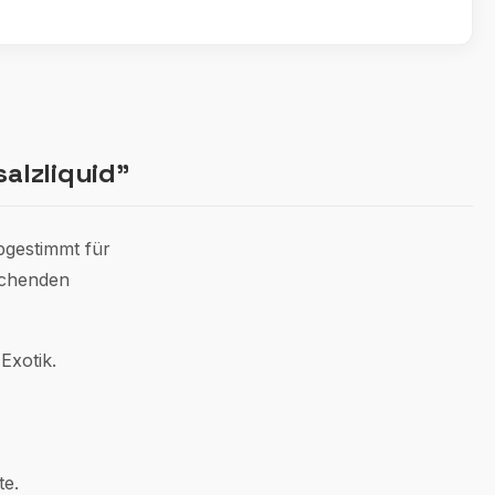
alzliquid"
abgestimmt für
ischenden
Exotik.
te.