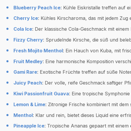
Blueberry Peach Ice
: Kühle Eiskristalle treffen au
Cherry Ice
: Kühles Kirscharoma, das mit jedem Zug e
Cola Ice
: Der klassische Cola-Geschmack mit einem
Fizzy Cherry
: Sprudelnde Kirsche, die süß und bel
Fresh Mojito Menthol
: Ein Hauch von Kuba, mit fri
Fruit Medley
: Eine harmonische Komposition versch
Gami Rare
: Exotische Früchte treffen auf süße Not
Juicy Peach
: Der volle, reife Geschmack saftiger Pfi
Kiwi Passionfruit Guava
: Eine tropische Symphonie
Lemon & Lime
: Zitronige Frische kombiniert mit de
Menthol
: Klar und rein, bietet dieses Liquid eine erf
Pineapple Ice
: Tropische Ananas gepaart mit einem e