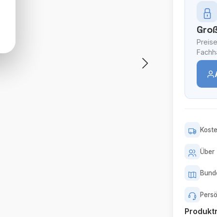
Groß
Preise
Fachhä
Koste
Über 
Bunde
Persö
Produk