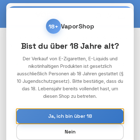
Zum Hauptinhalt springen
Warenko
VaporShop
18+
E-Zigaretten & Zubehör
E-Zigaretten & Pod Kits
Bist du über 18 Jahre alt?
GeekVape
Geek Vape Sonder Q2
Der Verkauf von E-Zigaretten, E-Liquids und
Bildergalerie überspringen
nikotinhaltigen Produkten ist gesetzlich
ausschließlich Personen ab 18 Jahren gestattet (§
10 Jugendschutzgesetz). Bitte bestätige, dass du
das 18. Lebensjahr bereits vollendet hast, um
diesen Shop zu betreten.
Ja, ich bin über 18
Nein