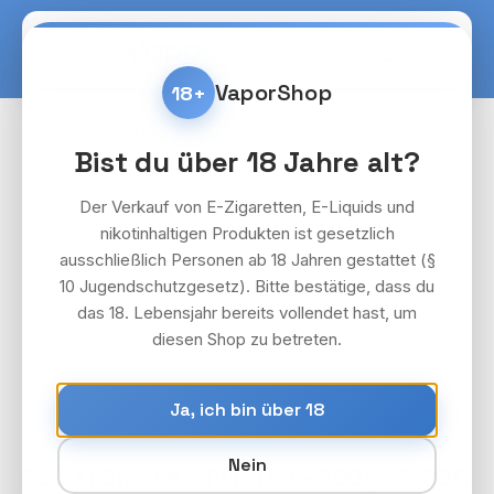
Zum Hauptinhalt springen
Warenko
VaporShop
18+
Shisha
200 Gramm
Social Smoke
Bist du über 18 Jahre alt?
Bildergalerie überspringen
Der Verkauf von E-Zigaretten, E-Liquids und
nikotinhaltigen Produkten ist gesetzlich
ausschließlich Personen ab 18 Jahren gestattet (§
10 Jugendschutzgesetz). Bitte bestätige, dass du
das 18. Lebensjahr bereits vollendet hast, um
diesen Shop zu betreten.
Ja, ich bin über 18
Nein
Social Smoke - Twisted - 200g 28,90€