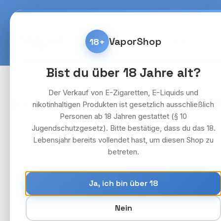
m Hauptinhalt springen
Zur Suche springen
Zur Hauptnavigation springen
Kostenlose Lieferung fü
VaporShop
18+
Home
E-Zigaretten & 
Bist du über 18 Jahre alt?
E-Zigaretten & Vapes
ELFBAR Lost Mary QM600
Der Verkauf von E-Zigaretten, E-Liquids und
10+2 Aktion ELFBAR LOST MA
nikotinhaltigen Produkten ist gesetzlich ausschließlich
Personen ab 18 Jahren gestattet (§ 10
Jugendschutzgesetz). Bitte bestätige, dass du das 18.
Lebensjahr bereits vollendet hast, um diesen Shop zu
Bildergalerie überspringen
betreten.
Ja, ich bin über 18
Nein