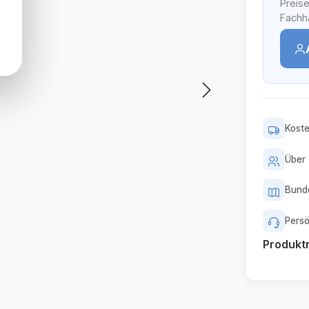
Preise
Fachhä
Koste
Über 
Bunde
Persö
Produk