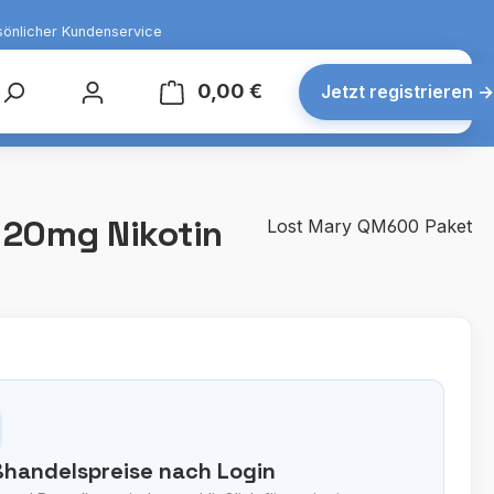
sönlicher Kundenservice
0,00 €
Warenkorb enthält 0 Posit
Jetzt registrieren
→
 20mg Nikotin
Lost Mary QM600 Paket
handelspreise nach Login