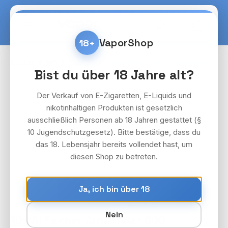
Zum Hauptinhalt springen
Warenko
VaporShop
18+
E-Zigaretten & Vapes
Al Fakher Crown Bar 600
Bist du über 18 Jahre alt?
Bildergalerie überspringen
Der Verkauf von E-Zigaretten, E-Liquids und
nikotinhaltigen Produkten ist gesetzlich
ausschließlich Personen ab 18 Jahren gestattet (§
10 Jugendschutzgesetz). Bitte bestätige, dass du
das 18. Lebensjahr bereits vollendet hast, um
diesen Shop zu betreten.
Ja, ich bin über 18
Nein
10x Al Fakher Crown Bar 600