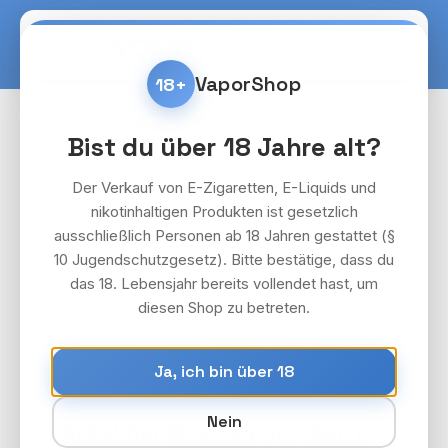
Zum Hauptinhalt springen
Warenko
VaporShop
18+
Pods & Akkuträger
Al Fakher Mini 3K
Pods
Bist du über 18 Jahre alt?
Bildergalerie überspringen
Der Verkauf von E-Zigaretten, E-Liquids und
nikotinhaltigen Produkten ist gesetzlich
ausschließlich Personen ab 18 Jahren gestattet (§
10 Jugendschutzgesetz). Bitte bestätige, dass du
das 18. Lebensjahr bereits vollendet hast, um
diesen Shop zu betreten.
Ja, ich bin über 18
Nein
10x Al Fakher Mini 3K Pod - Berry