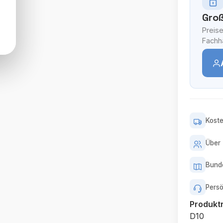
Groß
Preise
Fachhä
Koste
Über 
Bunde
Persö
Produk
D10