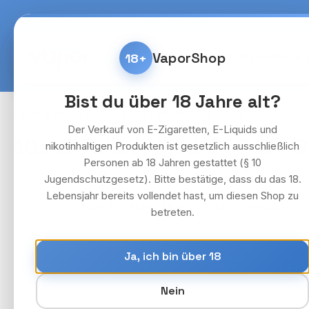
m Hauptinhalt springen
Zur Suche springen
Zur Hauptnavigation springen
Kostenlose Lieferung fü
VaporShop
18+
Home
E-Zigaretten & 
Bist du über 18 Jahre alt?
Pods & Akkuträger
Al Fakher Mini 3K
Pods
Der Verkauf von E-Zigaretten, E-Liquids und
10x Al Fakher Mini 3K Pod - 
nikotinhaltigen Produkten ist gesetzlich ausschließlich
Personen ab 18 Jahren gestattet (§ 10
Jugendschutzgesetz). Bitte bestätige, dass du das 18.
Lebensjahr bereits vollendet hast, um diesen Shop zu
Bildergalerie überspringen
betreten.
Ja, ich bin über 18
Nein