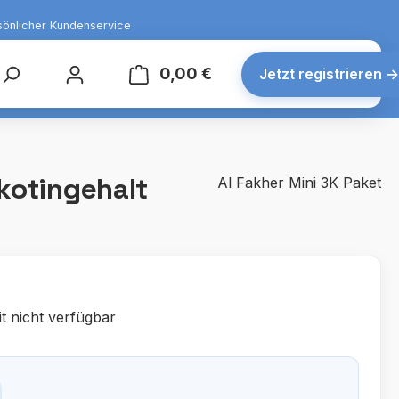
sönlicher Kundenservice
0,00 €
Warenkorb enthält 0 Posit
Jetzt registrieren
→
kotingehalt
Al Fakher Mini 3K Paket
t nicht verfügbar