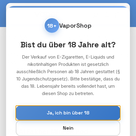
Zum Hauptinhalt springen
Warenko
VaporShop
18+
Pods & Akkuträger
Al Fakher Mini 3K
Pods
Bist du über 18 Jahre alt?
Bildergalerie überspringen
Der Verkauf von E-Zigaretten, E-Liquids und
nikotinhaltigen Produkten ist gesetzlich
ausschließlich Personen ab 18 Jahren gestattet (§
10 Jugendschutzgesetz). Bitte bestätige, dass du
das 18. Lebensjahr bereits vollendet hast, um
diesen Shop zu betreten.
Ja, ich bin über 18
Nein
10x Al Fakher Mini 3K Pod -