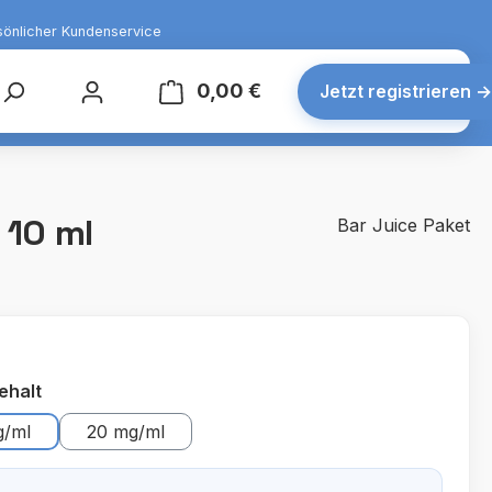
sönlicher Kundenservice
0,00 €
Warenkorb enthält 0 Posit
Jetzt registrieren
→
 10 ml
Bar Juice Paket
auswählen
ehalt
g/ml
20 mg/ml