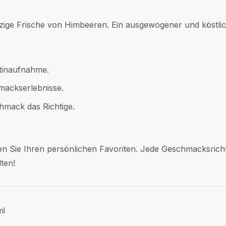
pritzige Frische von Himbeeren. Ein ausgewogener und köstli
otinaufnahme.
mackserlebnisse.
hmack das Richtige.
den Sie Ihren persönlichen Favoriten. Jede Geschmacksricht
ten!
ml