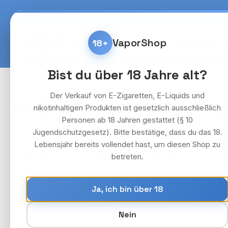
m Hauptinhalt springen
Zur Suche springen
Zur Hauptnavigation springen
Kostenlose Lieferung fü
VaporShop
18+
Home
E-Zigaretten & 
Bist du über 18 Jahre alt?
Liquids
Bar Juice
Der Verkauf von E-Zigaretten, E-Liquids und
10x Bar Juice 5000 Blue Raz
nikotinhaltigen Produkten ist gesetzlich ausschließlich
Personen ab 18 Jahren gestattet (§ 10
Jugendschutzgesetz). Bitte bestätige, dass du das 18.
Lebensjahr bereits vollendet hast, um diesen Shop zu
Bildergalerie überspringen
betreten.
Ja, ich bin über 18
Nein