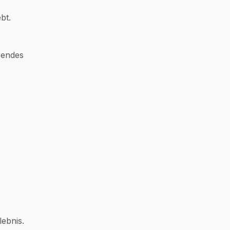
bt.
rendes
lebnis.