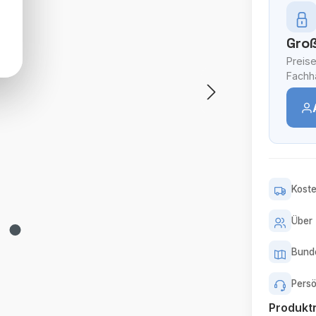
Groß
Preise
Fachhä
Koste
Über 
Bunde
Persö
Produk