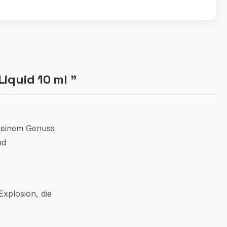
iquid 10 ml "
u einem Genuss
nd
Explosion, die