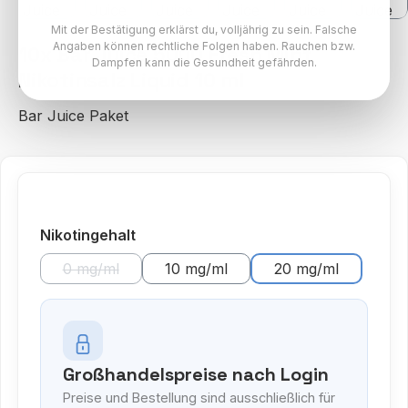
Mit der Bestätigung erklärst du, volljährig zu sein. Falsche
Angaben können rechtliche Folgen haben. Rauchen bzw.
10x Bar Juice 5000 Fresh Mint
Dampfen kann die Gesundheit gefährden.
Nikotinsalz Liquid 10 ml
Bar Juice Paket
auswählen
Nikotingehalt
0 mg/ml
10 mg/ml
20 mg/ml
(Diese Option ist zurzeit nicht verfügbar.)
Großhandelspreise nach Login
Preise und Bestellung sind ausschließlich für