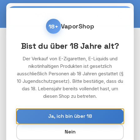
Zum Hauptinhalt springen
Warenko
VaporShop
18+
Liquids
Bar Juice
Bist du über 18 Jahre alt?
Bildergalerie überspringen
Der Verkauf von E-Zigaretten, E-Liquids und
nikotinhaltigen Produkten ist gesetzlich
ausschließlich Personen ab 18 Jahren gestattet (§
10 Jugendschutzgesetz). Bitte bestätige, dass du
das 18. Lebensjahr bereits vollendet hast, um
diesen Shop zu betreten.
Ja, ich bin über 18
Nein