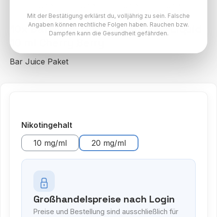
Mit der Bestätigung erklärst du, volljährig zu sein. Falsche
Angaben können rechtliche Folgen haben. Rauchen bzw.
10x Bar Juice 5000 Nikotinsalz Liquid
Dampfen kann die Gesundheit gefährden.
10 ml Cherry Berry
Bar Juice Paket
auswählen
Nikotingehalt
10 mg/ml
20 mg/ml
Großhandelspreise nach Login
Preise und Bestellung sind ausschließlich für