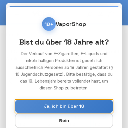
Zum Hauptinhalt springen
Warenko
VaporShop
18+
Liquids
Bar Juice
Bist du über 18 Jahre alt?
Bildergalerie überspringen
Der Verkauf von E-Zigaretten, E-Liquids und
nikotinhaltigen Produkten ist gesetzlich
ausschließlich Personen ab 18 Jahren gestattet (§
10 Jugendschutzgesetz). Bitte bestätige, dass du
das 18. Lebensjahr bereits vollendet hast, um
diesen Shop zu betreten.
Ja, ich bin über 18
Nein