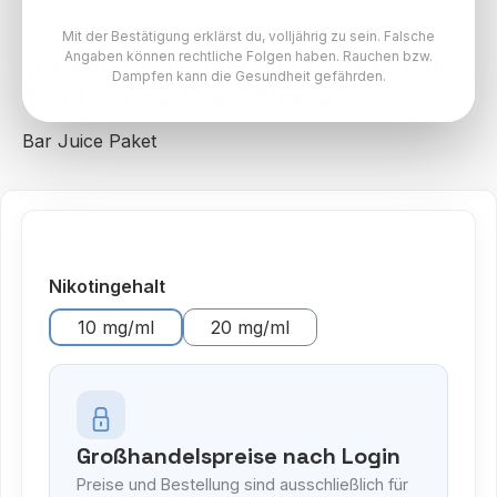
Mit der Bestätigung erklärst du, volljährig zu sein. Falsche
Angaben können rechtliche Folgen haben. Rauchen bzw.
10x Bar Juice 5000 Nikotinsalz Liquid
Dampfen kann die Gesundheit gefährden.
10 ml Double Apple Shisha
Bar Juice Paket
auswählen
Nikotingehalt
10 mg/ml
20 mg/ml
Großhandelspreise nach Login
Preise und Bestellung sind ausschließlich für