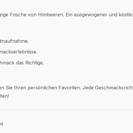
pritzige Frische von Himbeeren. Ein ausgewogener und köstli
otinaufnahme.
mackserlebnisse.
hmack das Richtige.
den Sie Ihren persönlichen Favoriten. Jede Geschmacksricht
ten!
ml