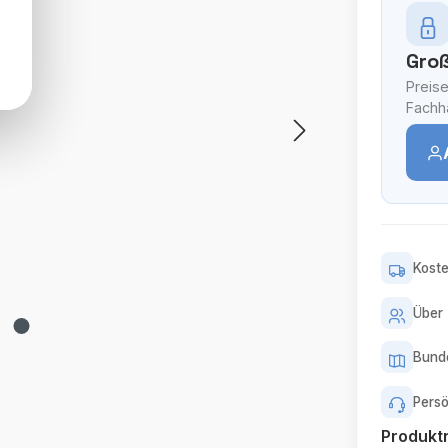
Groß
Preise
Fachhä
Koste
Über 
Bunde
Persö
Produk