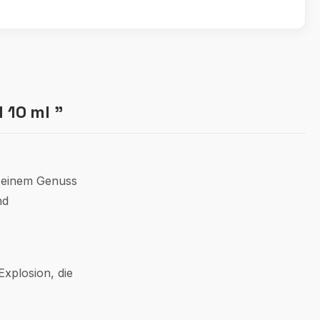
 10 ml "
u einem Genuss
nd
Explosion, die