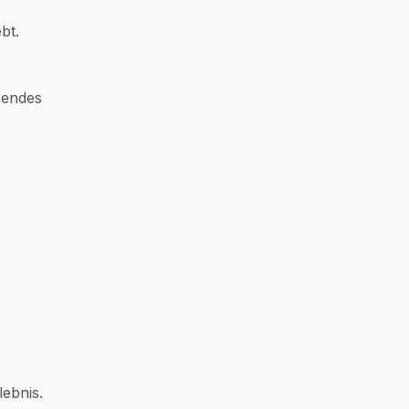
bt.
rendes
lebnis.