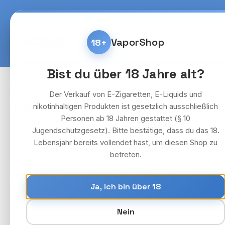
m Hauptinhalt springen
Zur Suche springen
Zur Hauptnavigation springen
Kostenlose Lieferung fü
VaporShop
18+
Home
E-Zigaretten & 
Bist du über 18 Jahre alt?
Liquids
Bar Juice
Der Verkauf von E-Zigaretten, E-Liquids und
10x Bar Juice 5000 Strawberr
nikotinhaltigen Produkten ist gesetzlich ausschließlich
Personen ab 18 Jahren gestattet (§ 10
Jugendschutzgesetz). Bitte bestätige, dass du das 18.
Lebensjahr bereits vollendet hast, um diesen Shop zu
Bildergalerie überspringen
betreten.
Ja, ich bin über 18
Nein