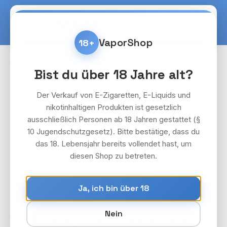
Zum Hauptinhalt springen
Warenko
VaporShop
18+
Liquids
ByCandy
Bist du über 18 Jahre alt?
Bildergalerie überspringen
Der Verkauf von E-Zigaretten, E-Liquids und
nikotinhaltigen Produkten ist gesetzlich
ausschließlich Personen ab 18 Jahren gestattet (§
10 Jugendschutzgesetz). Bitte bestätige, dass du
das 18. Lebensjahr bereits vollendet hast, um
diesen Shop zu betreten.
Ja, ich bin über 18
Nein
10x ByCandy Liquid - Grape Ice 10ml