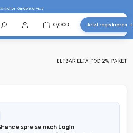
sönlicher Kundenservice
0,00 €
Warenkorb enthält 0 Posit
Jetzt registrieren
→
ELFBAR ELFA POD 2% PAKET
handelspreise nach Login