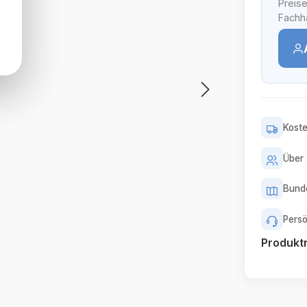
Preise
Fachhä
Koste
Über 
Bunde
Persö
Produk