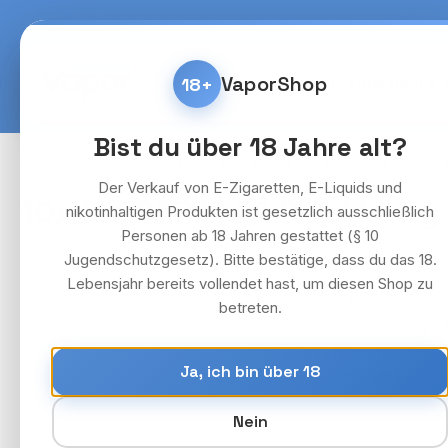
m Hauptinhalt springen
Zur Suche springen
Zur Hauptnavigation springen
Kostenlose Lieferung fü
VaporShop
18+
Home
E-Zigaretten & 
Bist du über 18 Jahre alt?
Pods & Akkuträger
Elf Bar ELFA
Prefilled Pods
Der Verkauf von E-Zigaretten, E-Liquids und
10x ELFBAR ELFA Blackberry 
nikotinhaltigen Produkten ist gesetzlich ausschließlich
Personen ab 18 Jahren gestattet (§ 10
Jugendschutzgesetz). Bitte bestätige, dass du das 18.
Lebensjahr bereits vollendet hast, um diesen Shop zu
Bildergalerie überspringen
betreten.
Ja, ich bin über 18
Nein