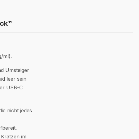
ack"
/ml).
und Umsteiger
d leer sein
über USB-C
ie nicht jedes
bereit.
 Kratzen im