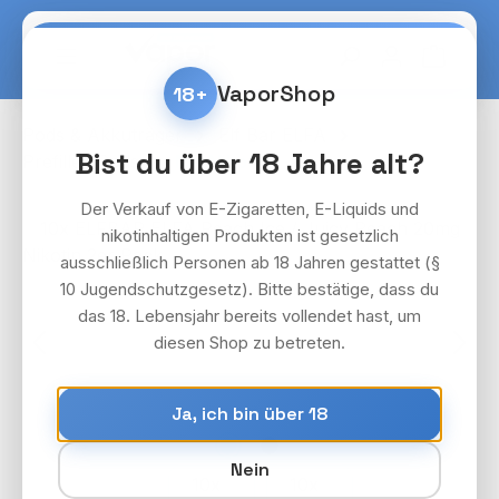
Zum Hauptinhalt springen
Warenko
VaporShop
18+
Pods & Akkuträger
Elf Bar ELFA
Bist du über 18 Jahre alt?
Prefilled Pods
Mit Nikotin
Der Verkauf von E-Zigaretten, E-Liquids und
Bildergalerie überspringen
nikotinhaltigen Produkten ist gesetzlich
ausschließlich Personen ab 18 Jahren gestattet (§
10 Jugendschutzgesetz). Bitte bestätige, dass du
das 18. Lebensjahr bereits vollendet hast, um
diesen Shop zu betreten.
Ja, ich bin über 18
Nein