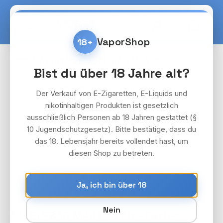
Zum Hauptinhalt springen
Warenko
VaporShop
18+
Pods & Akkuträger
ELFBAR MAX
Akkuträger
Bist du über 18 Jahre alt?
Bildergalerie überspringen
Der Verkauf von E-Zigaretten, E-Liquids und
nikotinhaltigen Produkten ist gesetzlich
ausschließlich Personen ab 18 Jahren gestattet (§
10 Jugendschutzgesetz). Bitte bestätige, dass du
das 18. Lebensjahr bereits vollendet hast, um
diesen Shop zu betreten.
Ja, ich bin über 18
Nein
10x ELFBAR MAX Pod Kit - Farbe: