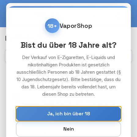
Zum Hauptinhalt springen
Warenko
VaporShop
18+
ELFBAR MAX
Bist du über 18 Jahre alt?
Kategorien
Filter
Der Verkauf von E-Zigaretten, E-Liquids und
nikotinhaltigen Produkten ist gesetzlich
ausschließlich Personen ab 18 Jahren gestattet (§
10 Jugendschutzgesetz). Bitte bestätige, dass du
das 18. Lebensjahr bereits vollendet hast, um
diesen Shop zu betreten.
ELFBAR MAX PODS PAKET
18+
10x ELFBAR MAX Pod Apple Pear 20mg
Nikotingehalt
Ja, ich bin über 18
Preise nach Login
Anmelden
Nein