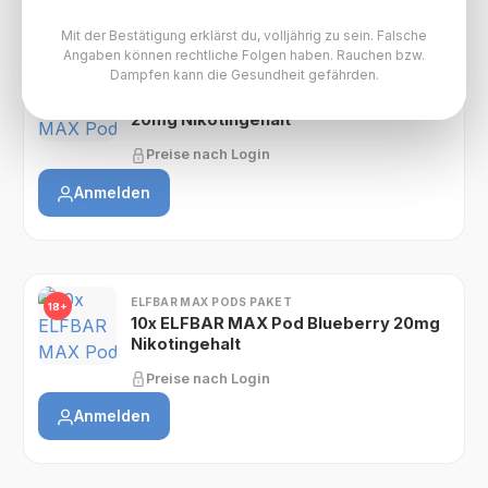
Mit der Bestätigung erklärst du, volljährig zu sein. Falsche
Angaben können rechtliche Folgen haben. Rauchen bzw.
Dampfen kann die Gesundheit gefährden.
ELFBAR MAX PODS PAKET
18+
10x ELFBAR MAX Pod Blackberry Ice
20mg Nikotingehalt
Preise nach Login
Anmelden
ELFBAR MAX PODS PAKET
18+
10x ELFBAR MAX Pod Blueberry 20mg
Nikotingehalt
Preise nach Login
Anmelden