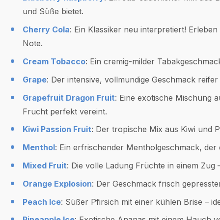
und Süße bietet.
Cherry Cola
: Ein Klassiker neu interpretiert! Erleb
Note.
Cream Tobacco
: Ein cremig-milder Tabakgeschmack 
Grape
: Der intensive, vollmundige Geschmack reif
Grapefruit Dragon Fruit
: Eine exotische Mischung a
Frucht perfekt vereint.
Kiwi Passion Fruit
: Der tropische Mix aus Kiwi und 
Menthol
: Ein erfrischender Mentholgeschmack, der 
Mixed Fruit
: Die volle Ladung Früchte in einem Zug 
Orange Explosion
: Der Geschmack frisch gepresste
Peach Ice
: Süßer Pfirsich mit einer kühlen Brise –
Pineapple Ice
: Exotische Ananas mit einem Hauch vo