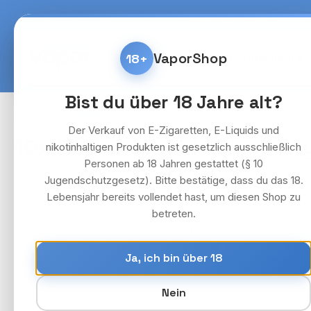
m Hauptinhalt springen
Zur Suche springen
Zur Hauptnavigation springen
Kostenlose Lieferung fü
VaporShop
18+
Home
E-Zigaretten & 
Bist du über 18 Jahre alt?
Liquids
Flerbar
Der Verkauf von E-Zigaretten, E-Liquids und
10x Flerbar Liquid - Blueberr
nikotinhaltigen Produkten ist gesetzlich ausschließlich
Personen ab 18 Jahren gestattet (§ 10
Jugendschutzgesetz). Bitte bestätige, dass du das 18.
Lebensjahr bereits vollendet hast, um diesen Shop zu
Bildergalerie überspringen
betreten.
Ja, ich bin über 18
Nein