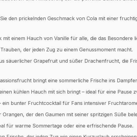
en Sie den prickelnden Geschmack von Cola mit einer fruchti
mit einem Hauch von Vanille für alle, die das Besondere l
er Trauben, der jeden Zug zu einem Genussmoment macht.
us säuerlicher Grapefruit und süßer Drachenfrucht, die Fr
Passionsfrucht bringt eine sommerliche Frische ins Dampfen
einen kühlen Hauch mit sich bringt – ideal für eine Pause 
– ein bunter Fruchtcocktail für Fans intensiver Fruchtarom
r Orangen, der den Gaumen mit seiner spritzigen Süße bele
 ideal für warme Sommertage oder eine erfrischende Pause.
n Frische, der jeden Zug wie einen Kurzurlaub erscheinen 