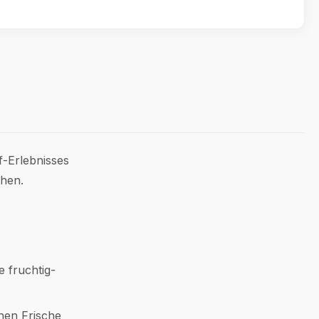
-Erlebnisses
chen.
 fruchtig-
hen Frische