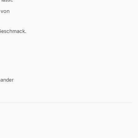
r von
 Geschmack.
nander