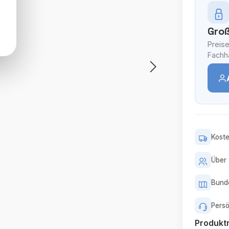
Groß
Preise
Fachhä
Koste
Über 
Bunde
Persö
Produk