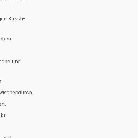
gen Kirsch-
ieben.
ische und
.
zwischendurch.
en.
bt.
lässt.