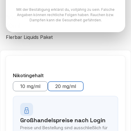
Mit der Bestätigung erklärst du, volljährig zu sein. Falsche
Angaben können rechtliche Folgen haben. Rauchen bzw.
10x Flerbar Liquid - Strawberry Ice -
Dampfen kann die Gesundheit gefährden.
10ml
Flerbar Liquids Paket
auswählen
Nikotingehalt
10 mg/ml
20 mg/ml
Großhandelspreise nach Login
Preise und Bestellung sind ausschließlich für