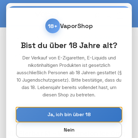
Zum Hauptinhalt springen
Warenko
VaporShop
18+
E-Zigaretten & Vapes
Flerbar 600 Nikotinfrei
Bist du über 18 Jahre alt?
Bildergalerie überspringen
Der Verkauf von E-Zigaretten, E-Liquids und
nikotinhaltigen Produkten ist gesetzlich
ausschließlich Personen ab 18 Jahren gestattet (§
10 Jugendschutzgesetz). Bitte bestätige, dass du
das 18. Lebensjahr bereits vollendet hast, um
diesen Shop zu betreten.
Ja, ich bin über 18
Nein
10x Flerbar M – Watermelon Ice 0mg