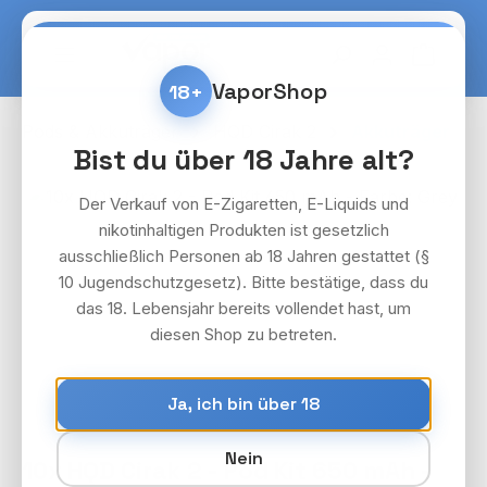
Zum Hauptinhalt springen
Warenko
VaporShop
18+
Pods & Akkuträger
HQD Cirak 2
Akkuträger
Bist du über 18 Jahre alt?
Bildergalerie überspringen
Der Verkauf von E-Zigaretten, E-Liquids und
nikotinhaltigen Produkten ist gesetzlich
ausschließlich Personen ab 18 Jahren gestattet (§
10 Jugendschutzgesetz). Bitte bestätige, dass du
das 18. Lebensjahr bereits vollendet hast, um
diesen Shop zu betreten.
Ja, ich bin über 18
Nein
10x HQD Cirak 2 - Pod Kit 650 mAh -