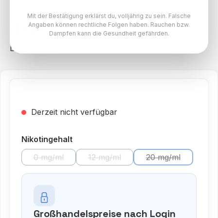
Mit der Bestätigung erklärst du, volljährig zu sein. Falsche
Angaben können rechtliche Folgen haben. Rauchen bzw.
10x LIQ IT Liquid - Milk Coffee
Dampfen kann die Gesundheit gefährden.
LIQ IT Paket
Derzeit nicht verfügbar
auswählen
Nikotingehalt
0 mg/ml
12 mg/ml
20 mg/ml
(Diese Option ist zurzeit nicht verfügbar.)
(Diese Option ist zurzeit nicht verfü
(Diese Option ist 
Großhandelspreise nach Login