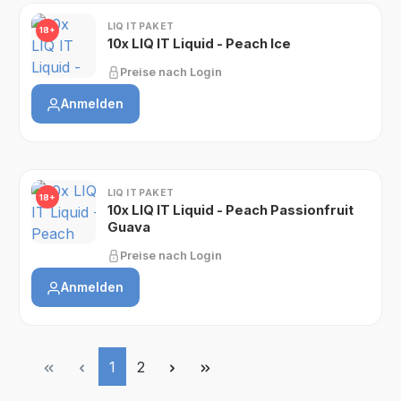
LIQ IT PAKET
18+
10x LIQ IT Liquid - Peach Ice
Preise nach Login
Anmelden
LIQ IT PAKET
18+
10x LIQ IT Liquid - Peach Passionfruit
Guava
Preise nach Login
Anmelden
Seite
Seite
1
2