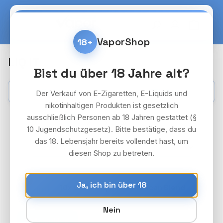
Zum Hauptinhalt springen
Warenko
VaporShop
18+
LIQ IT
Bist du über 18 Jahre alt?
Kategorien
Filter
Der Verkauf von E-Zigaretten, E-Liquids und
nikotinhaltigen Produkten ist gesetzlich
ausschließlich Personen ab 18 Jahren gestattet (§
Seite
Seite
1
2
10 Jugendschutzgesetz). Bitte bestätige, dass du
das 18. Lebensjahr bereits vollendet hast, um
diesen Shop zu betreten.
LIQ IT PAKET
18+
Ja, ich bin über 18
10x LIQ IT Liquid - American Blend
Preise nach Login
Nein
Anmelden