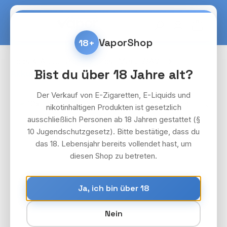
Zum Hauptinhalt springen
Warenko
VaporShop
18+
Pods & Akkuträger
Lost Mary WAVI
Bist du über 18 Jahre alt?
Akkuträger
Der Verkauf von E-Zigaretten, E-Liquids und
Bildergalerie überspringen
nikotinhaltigen Produkten ist gesetzlich
ausschließlich Personen ab 18 Jahren gestattet (§
10 Jugendschutzgesetz). Bitte bestätige, dass du
das 18. Lebensjahr bereits vollendet hast, um
diesen Shop zu betreten.
Ja, ich bin über 18
Nein