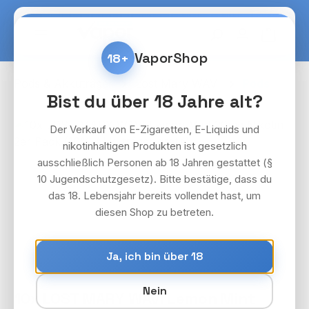
Zum Hauptinhalt springen
Warenko
VaporShop
18+
Pods & Akkuträger
Lost Mary WAVI
Pods
Bist du über 18 Jahre alt?
Bildergalerie überspringen
Der Verkauf von E-Zigaretten, E-Liquids und
nikotinhaltigen Produkten ist gesetzlich
ausschließlich Personen ab 18 Jahren gestattet (§
10 Jugendschutzgesetz). Bitte bestätige, dass du
das 18. Lebensjahr bereits vollendet hast, um
diesen Shop zu betreten.
Ja, ich bin über 18
Nein
10x LOST MARY WAVI Lemon Mint