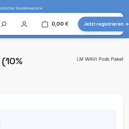
sönlicher Kundenservice
0,00 €
Warenkorb enthält 0 Posit
Jetzt registrieren
→
 (10%
LM WAVI Pods Paket