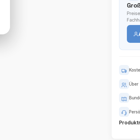
Groß
Preise
Fachhä
Koste
Über 
Bunde
Persö
Produk