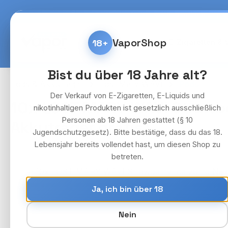
m Hauptinhalt springen
Zur Suche springen
Zur Hauptnavigation springen
Kostenlose Lieferung fü
VaporShop
18+
Home
E-Zigaretten & 
Bist du über 18 Jahre alt?
Pods & Akkuträger
Lost Mary WAVI
Pods
Der Verkauf von E-Zigaretten, E-Liquids und
10x LOST MARY WAVI Strawbe
nikotinhaltigen Produkten ist gesetzlich ausschließlich
Personen ab 18 Jahren gestattet (§ 10
Akkuträger gratis)
Jugendschutzgesetz). Bitte bestätige, dass du das 18.
Lebensjahr bereits vollendet hast, um diesen Shop zu
betreten.
Bildergalerie überspringen
Ja, ich bin über 18
Nein