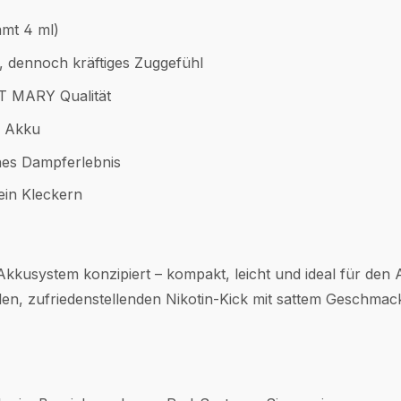
amt 4 ml)
s, dennoch kräftiges Zuggefühl
T MARY Qualität
I Akku
ches Dampferlebnis
ein Kleckern
usystem konzipiert – kompakt, leicht und ideal für den A
len, zufriedenstellenden Nikotin-Kick mit sattem Geschmac