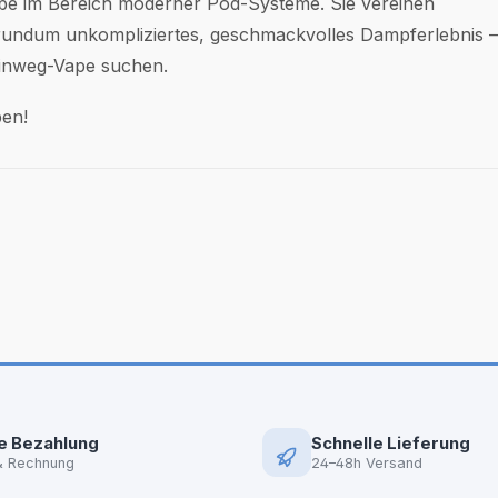
e im Bereich moderner Pod-Systeme. Sie vereinen
rundum unkompliziertes, geschmackvolles Dampferlebnis – 
 Einweg-Vape suchen.
ben!
e Bezahlung
Schnelle Lieferung
& Rechnung
24–48h Versand