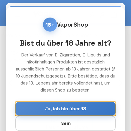
Zum Hauptinhalt springen
Warenko
VaporShop
18+
Pods & Akkuträger
Lafume Aurora
Pods
Bist du über 18 Jahre alt?
Bildergalerie überspringen
Der Verkauf von E-Zigaretten, E-Liquids und
nikotinhaltigen Produkten ist gesetzlich
ausschließlich Personen ab 18 Jahren gestattet (§
10 Jugendschutzgesetz). Bitte bestätige, dass du
das 18. Lebensjahr bereits vollendet hast, um
diesen Shop zu betreten.
Ja, ich bin über 18
Nein