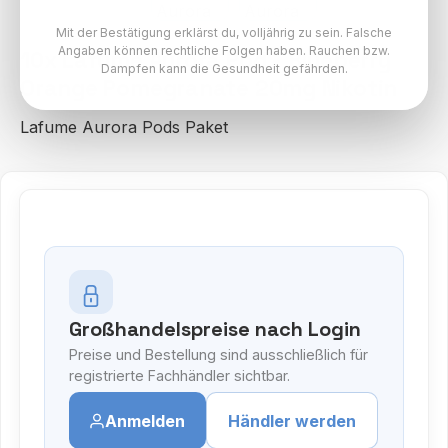
Mit der Bestätigung erklärst du, volljährig zu sein. Falsche
Angaben können rechtliche Folgen haben. Rauchen bzw.
10x Lafume Aurora Pod - Blueberry
Dampfen kann die Gesundheit gefährden.
Orange Pomegranate 20mg Nikotin
Lafume Aurora Pods Paket
Großhandelspreise nach Login
Preise und Bestellung sind ausschließlich für
registrierte Fachhändler sichtbar.
Anmelden
Händler werden