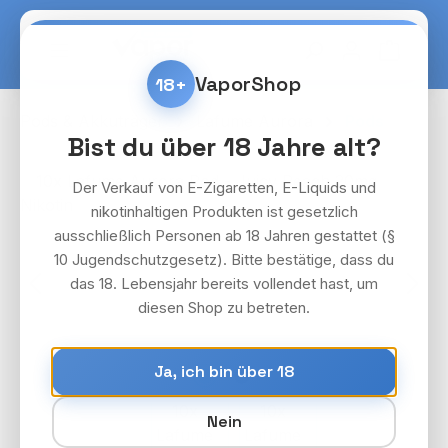
Zum Hauptinhalt springen
Warenko
VaporShop
18+
Pods & Akkuträger
Lafume Aurora
Pods
Bist du über 18 Jahre alt?
Bildergalerie überspringen
Der Verkauf von E-Zigaretten, E-Liquids und
nikotinhaltigen Produkten ist gesetzlich
ausschließlich Personen ab 18 Jahren gestattet (§
10 Jugendschutzgesetz). Bitte bestätige, dass du
das 18. Lebensjahr bereits vollendet hast, um
diesen Shop zu betreten.
Ja, ich bin über 18
Nein