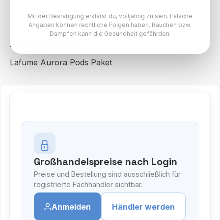
Mit der Bestätigung erklärst du, volljährig zu sein. Falsche
Angaben können rechtliche Folgen haben. Rauchen bzw.
10x Lafume Aurora Pod - Juicy Peach
Dampfen kann die Gesundheit gefährden.
20mg Nikotin
Lafume Aurora Pods Paket
Großhandelspreise nach Login
Preise und Bestellung sind ausschließlich für
registrierte Fachhändler sichtbar.
Anmelden
Händler werden