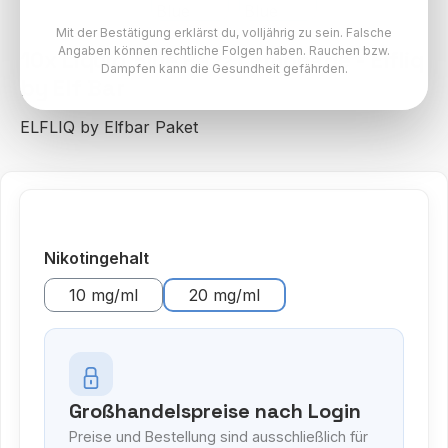
Mit der Bestätigung erklärst du, volljährig zu sein. Falsche
Angaben können rechtliche Folgen haben. Rauchen bzw.
10x Liquid Blue Razz Lemonade - Elfliq
Dampfen kann die Gesundheit gefährden.
by Elf Bar
ELFLIQ by Elfbar Paket
auswählen
Nikotingehalt
10 mg/ml
20 mg/ml
Großhandelspreise nach Login
Preise und Bestellung sind ausschließlich für