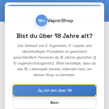
Zum Hauptinhalt springen
Warenko
VaporShop
18+
Liquids
Elfliq by Elf Bar
Bist du über 18 Jahre alt?
Bildergalerie überspringen
Der Verkauf von E-Zigaretten, E-Liquids und
nikotinhaltigen Produkten ist gesetzlich
ausschließlich Personen ab 18 Jahren gestattet (§
10 Jugendschutzgesetz). Bitte bestätige, dass du
das 18. Lebensjahr bereits vollendet hast, um
diesen Shop zu betreten.
Ja, ich bin über 18
Nein