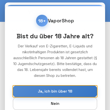
Zum Hauptinhalt springen
Warenko
VaporShop
18+
Pods & Akkuträger
Lost Mary Tappo
Bist du über 18 Jahre alt?
Akkuträger
Der Verkauf von E-Zigaretten, E-Liquids und
Bildergalerie überspringen
nikotinhaltigen Produkten ist gesetzlich
ausschließlich Personen ab 18 Jahren gestattet (§
10 Jugendschutzgesetz). Bitte bestätige, dass du
das 18. Lebensjahr bereits vollendet hast, um
diesen Shop zu betreten.
Ja, ich bin über 18
Nein