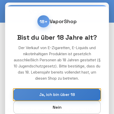
Zum Hauptinhalt springen
Warenko
VaporShop
18+
E-Zigaretten & Vapes
OnlyGrams
Bist du über 18 Jahre alt?
Bildergalerie überspringen
Der Verkauf von E-Zigaretten, E-Liquids und
nikotinhaltigen Produkten ist gesetzlich
ausschließlich Personen ab 18 Jahren gestattet (§
10 Jugendschutzgesetz). Bitte bestätige, dass du
das 18. Lebensjahr bereits vollendet hast, um
diesen Shop zu betreten.
Ja, ich bin über 18
Nein
10x OnlyGrams - Candy Kush (H2