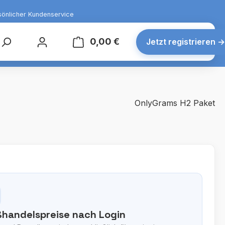
sönlicher Kundenservice
0,00 €
Warenkorb enthält 0 Posit
Jetzt registrieren
→
OnlyGrams H2 Paket
handelspreise nach Login