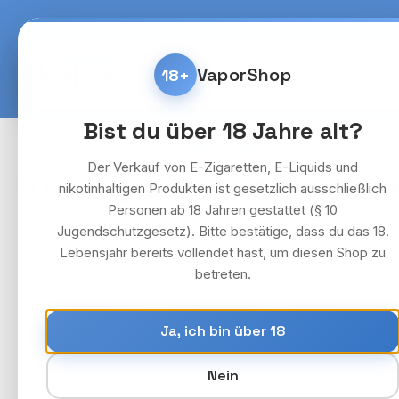
m Hauptinhalt springen
Zur Suche springen
Zur Hauptnavigation springen
Kostenlose Lieferung fü
VaporShop
18+
Home
E-Zigaretten & 
Bist du über 18 Jahre alt?
E-Zigaretten & Vapes
OnlyGrams
Der Verkauf von E-Zigaretten, E-Liquids und
10x OnlyGrams - Mixed Berri
nikotinhaltigen Produkten ist gesetzlich ausschließlich
Personen ab 18 Jahren gestattet (§ 10
Jugendschutzgesetz). Bitte bestätige, dass du das 18.
Lebensjahr bereits vollendet hast, um diesen Shop zu
Bildergalerie überspringen
betreten.
Ja, ich bin über 18
Nein