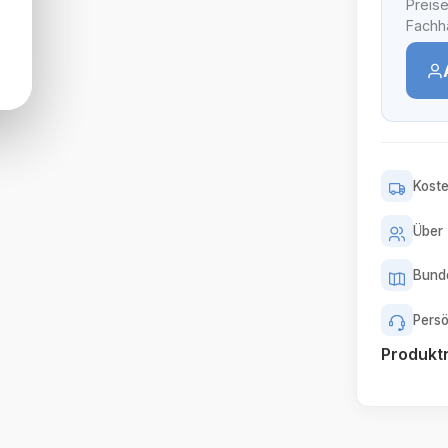
Preise
Fachhä
Koste
Über 
Bunde
Persö
Produk