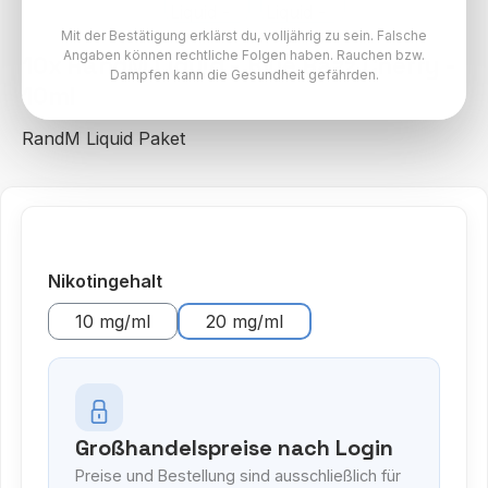
Mit der Bestätigung erklärst du, volljährig zu sein. Falsche
Angaben können rechtliche Folgen haben. Rauchen bzw.
10x RandM Liquid - Blue Razz Cherry -
Dampfen kann die Gesundheit gefährden.
10ml
RandM Liquid Paket
auswählen
Nikotingehalt
10 mg/ml
20 mg/ml
Großhandelspreise nach Login
Preise und Bestellung sind ausschließlich für