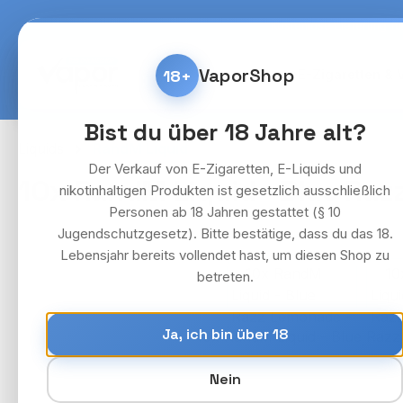
m Hauptinhalt springen
Zur Suche springen
Zur Hauptnavigation springen
Kostenlose Lieferung fü
VaporShop
18+
Home
E-Zigaretten & 
Bist du über 18 Jahre alt?
Liquids
RandM Liquid
Der Verkauf von E-Zigaretten, E-Liquids und
10x RandM Liquid - Blue Raz
nikotinhaltigen Produkten ist gesetzlich ausschließlich
Personen ab 18 Jahren gestattet (§ 10
Jugendschutzgesetz). Bitte bestätige, dass du das 18.
Lebensjahr bereits vollendet hast, um diesen Shop zu
Bildergalerie überspringen
betreten.
Ja, ich bin über 18
Nein