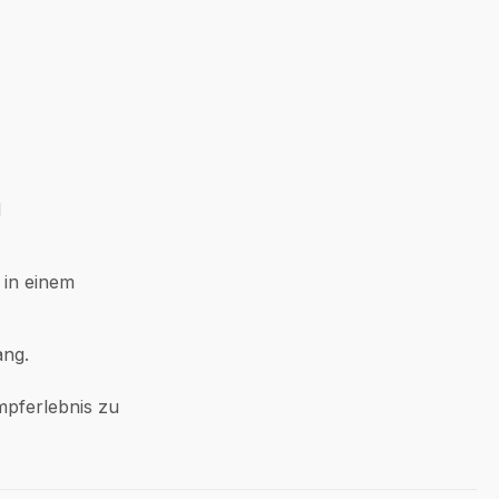
d
 in einem
ang.
mpferlebnis zu