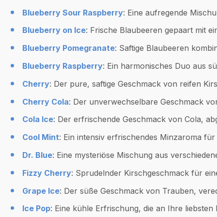
Blueberry Sour Raspberry
: Eine aufregende Misch
Blueberry on Ice
: Frische Blaubeeren gepaart mit 
Blueberry Pomegranate
: Saftige Blaubeeren kombi
Blueberry Raspberry
: Ein harmonisches Duo aus s
Cherry
: Der pure, saftige Geschmack von reifen Kir
Cherry Cola
: Der unverwechselbare Geschmack von K
Cola Ice
: Der erfrischende Geschmack von Cola, ab
Cool Mint
: Ein intensiv erfrischendes Minzaroma für 
Dr. Blue
: Eine mysteriöse Mischung aus verschieden
Fizzy Cherry
: Sprudelnder Kirschgeschmack für ein
Grape Ice
: Der süße Geschmack von Trauben, veredel
Ice Pop
: Eine kühle Erfrischung, die an Ihre liebsten 