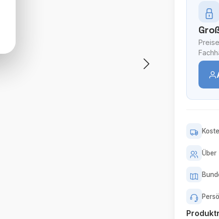
Groß
Preise
Fachhä
Koste
Über 
Bunde
Persö
Produk