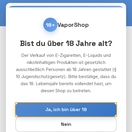
Zum Hauptinhalt springen
Warenko
VaporShop
18+
Pods & Akkuträger
RandM Tornado
Bist du über 18 Jahre alt?
Bildergalerie überspringen
Der Verkauf von E-Zigaretten, E-Liquids und
nikotinhaltigen Produkten ist gesetzlich
ausschließlich Personen ab 18 Jahren gestattet (§
10 Jugendschutzgesetz). Bitte bestätige, dass du
das 18. Lebensjahr bereits vollendet hast, um
diesen Shop zu betreten.
Ja, ich bin über 18
Nein
10x RandM Tornado Blue Razz Cherry