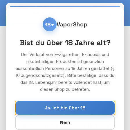
Zum Hauptinhalt springen
Warenko
VaporShop
18+
Pods & Akkuträger
RandM Tornado
Bist du über 18 Jahre alt?
Bildergalerie überspringen
Der Verkauf von E-Zigaretten, E-Liquids und
nikotinhaltigen Produkten ist gesetzlich
ausschließlich Personen ab 18 Jahren gestattet (§
10 Jugendschutzgesetz). Bitte bestätige, dass du
das 18. Lebensjahr bereits vollendet hast, um
diesen Shop zu betreten.
Ja, ich bin über 18
Nein
10x RandM Tornado Cool Mint 20mg